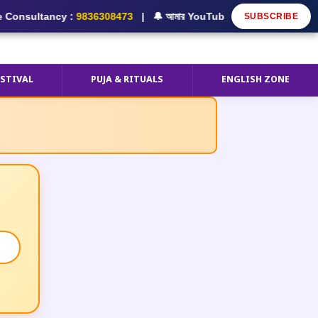
tancy :
9836308473
| 🔔 আমার YouTube Channel Subscribe করুন
SUBSCRIBE
ESTIVAL
PUJA & RITUALS
ENGLISH ZONE