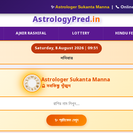
✨
Astrologer Sukanta Manna
| 📞 Online Consul
AstrologyPred
.in
AJKER RASHIFAL
LOTTERY
HINDU F
Saturday, 8 August 2026 | 09:51
শনিবার
A
s
t
r
o
l
o
g
e
r
Sukanta Manna
🔮 সবকিছু খুঁজুন
✨ প্রতিবেদন দেখুন