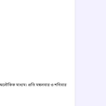
 এক অলৌকিক মাধ্যম। প্রতি মঙ্গলবার ও শনিবার