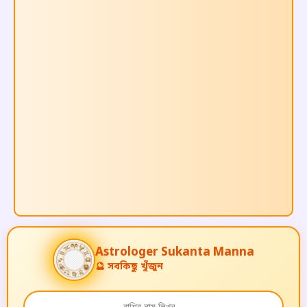
A
s
t
r
o
l
o
g
e
r
Sukanta Manna
🔮 সবকিছু খুঁজুন