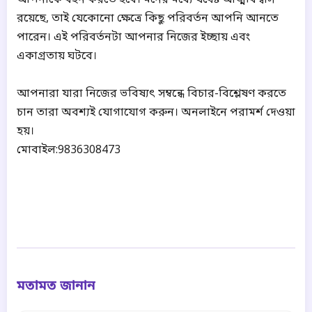
আপনাকে বহন করতে হবে। মনের মধ্যে যথেষ্ট আত্মবিশ্বাস
রয়েছে, তাই যেকোনো ক্ষেত্রে কিছু পরিবর্তন আপনি আনতে
পারেন। এই পরিবর্তনটা আপনার নিজের ইচ্ছায় এবং
একাগ্রতায় ঘটবে।
আপনারা যারা নিজের ভবিষ্যৎ সম্বন্ধে বিচার-বিশ্লেষণ করতে
চান তারা অবশ্যই যোগাযোগ করুন। অনলাইনে পরামর্শ দেওয়া
হয়।
মোবাইল:9836308473
মতামত জানান