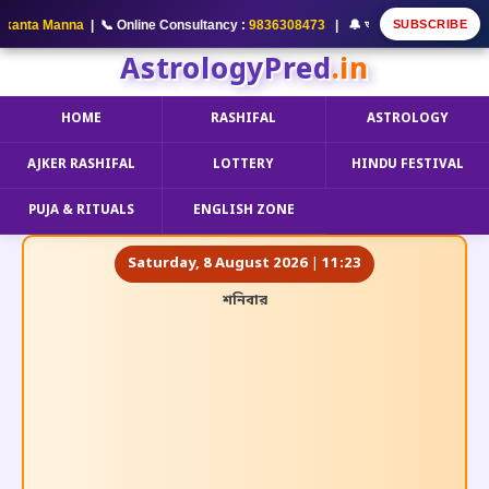
SUBSCRIBE
nta Manna
| 📞 Online Consultancy :
9836308473
| 🔔 আমার YouTube Channel S
AstrologyPred
.in
HOME
RASHIFAL
ASTROLOGY
AJKER RASHIFAL
LOTTERY
HINDU FESTIVAL
PUJA & RITUALS
ENGLISH ZONE
Saturday, 8 August 2026 | 11:23
শনিবার