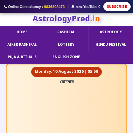
SUBSCRIBE
Online Consultancy :
9836308473
| 🔔 আমার YouTube Channel Subscribe করুন 
AstrologyPred
.in
HOME
RASHIFAL
ASTROLOGY
AJKER RASHIFAL
LOTTERY
HINDU FESTIVAL
PUJA & RITUALS
ENGLISH ZONE
Monday, 10 August 2026 | 05:59
সোমবার