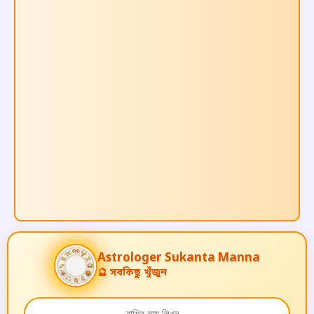
A
s
t
r
o
l
o
g
e
r
Sukanta Manna
🔮 সবকিছু খুঁজুন