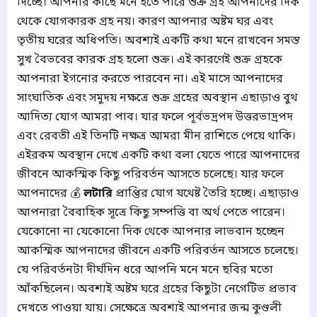
দিচ্ছে। আপনার কাছে মনে হতে পারে শুক্র গ্রহ আপনাদের দিক
থেকে যোগকারক গ্রহ নয়। কারণ আপনার অষ্টম ঘর এবং
তৃতীয় ঘরের অধিপতি। অবশ্যই একটি কথা মনে রাখবেন সমস্ত
সুখ বৈভবের কারক গ্রহ হলো শুক্র। এই কারণেই শুক্র গ্রহকে
আপনারা ইগনোর করতে পারবেন না। এই মাসে আপনাদের
সাংঘাতিক এবং সমুদয় নক্ষত্রে শুক্র গ্রহের অবস্থান এছাড়াও বুথ
আদিত্য যোগ আমরা পাব। যার ফলে পূর্বভদ্রপদ উত্তরভাদ্রপদ
এবং রেবতী এই তিনটি নক্ষত্র আমরা মীন রাশিতে পেয়ে থাকি।
এইরকম অবস্থান দেখে একটি কথা বলা যেতে পারে আপনাদের
জীবনে আকস্মিক কিছু পরিবর্তন আসতে চলেছে। যার ফলে
আপনাদের 💰
লটারি
প্রাপ্তির যোগ যথেষ্ট তৈরি হচ্ছে। এছাড়াও
আপনারা বৈবাহিক সূত্রে কিছু সম্পত্তি বা অর্থ পেতে পারেন।
যেকোনো না যেকোনো দিক থেকে আপনার লাভবান হচ্ছেন
আকস্মিক আপনাদের জীবনে একটি পরিবর্তন আসতে চলেছে।
যে পরিবর্তনটা দীর্ঘদিন ধরে আপনি মনে মনে ছবির মতো
আঁকছিলেন। অবশ্যই অষ্টম ঘরে গ্রহের কিছুটা নেগেটিভ প্রভাব
দেখতে পাওয়া যায়। সেক্ষেত্রে অবশ্যই আপনার জন্ম কুণ্ডলী