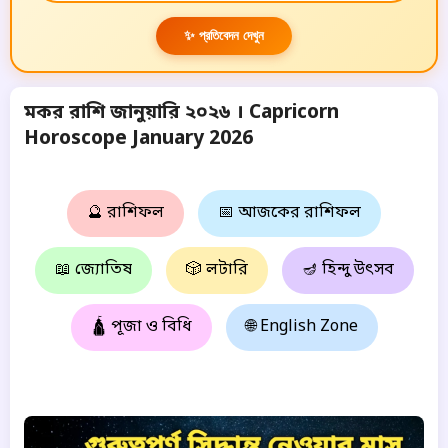
✨ প্রতিবেদন দেখুন
মকর রাশি জানুয়ারি ২০২৬ । Capricorn
Horoscope January 2026
🔮 রাশিফল
📅 আজকের রাশিফল
📖 জ্যোতিষ
🎲 লটারি
🪔 হিন্দু উৎসব
🛕 পূজা ও বিধি
🌐 English Zone