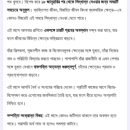
পথ খুলবে। বিশেষ করে
১৮ জানুয়ারির পর থেকে সিদ্ধান্ত নেওয়ার জন্য সময়টি
সবচেয়ে অনুকূল
। ব্যক্তিগত জীবন, বিবাহিত জীবন কিংবা ব্যবসায়িক ক্ষেত্র—যে
কোনও বিষয়েই এই সময়ে সিদ্ধান্ত নেওয়া যেতে পারে।
এই মাসে আপনার রাশিতে
একসঙ্গে চারটি গ্রহের অবস্থান
লক্ষ্য করা যাবে, যার
ফলে জীবনের বিভিন্ন ক্ষেত্রে সক্রিয়তা বাড়বে।
যাঁরা শিল্পকলা, সৃজনশীল কাজ বা বিনোদনমূলক ক্ষেত্রের সঙ্গে যুক্ত, তাঁরা নিজের
নাম ও পরিচিতি বিস্তার করতে পারবেন। পাশাপাশি যাঁরা রাজনীতি বা এমন পেশার
সঙ্গে যুক্ত যেখানে
বাকশক্তি অত্যন্ত গুরুত্বপূর্ণ
, তাঁদের ক্ষেত্রেও প্রভাব ও
গ্রহণযোগ্যতা বাড়বে।
এই মাসে আপনি ধৈর্য ও সংযমের পরিচয় দেবেন। প্রতিটি কাজের আগে বিচার-
বিশ্লেষণ করে এগোনোর মানসিকতা তৈরি হবে, যার ফলে ধীরে হলেও অগ্রগতি
নিশ্চিত হবে।
সম্পত্তি সংক্রান্ত বিষয়:
এই মাসে কোনও জটিলতা থাকলে তার অবসান হতে
পারে। সরাসরি অর্থ লাভ না হলেও সমস্যা কাটবে।