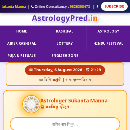
SUBSCRIBE
kanta Manna
| 📞 Online Consultancy :
9836308473
| 🔔 আমার YouTube Channel
AstrologyPred
.in
HOME
RASHIFAL
ASTROLOGY
AJKER RASHIFAL
LOTTERY
HINDU FESTIVAL
PUJA & RITUALS
ENGLISH ZONE
📅 Thursday, 6 August 2026 | ⏰ 21:29
📜 তিথি:
সপ্তমী
| বার: বৃহস্পতিবার
A
s
t
r
o
l
o
g
e
r
Sukanta Manna
🔮 সবকিছু খুঁজুন