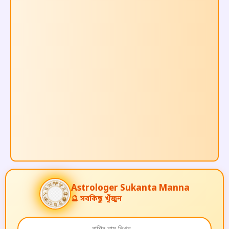
A
s
t
r
o
l
o
g
e
r
Sukanta Manna
🔮 সবকিছু খুঁজুন