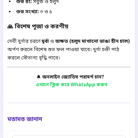
শুভ রং:
সবুজ ও হলুদ
শুভ সংখ্যা:
৩ ও ৫
🙏 বিশেষ পূজা ও করণীয়
দেবী দুর্গার চরণে
দূর্বা
ও
অক্ষত (হলুদ মাখানো ভাঙা হীন চাল)
অর্পণ করলে বিশেষ শুভ ফল পাওয়া যাবে। দুর্গা চণ্ডী পাঠ
করলে সৌভাগ্য বৃদ্ধি পাবে।
🔔
অনলাইন জ্যোতিষ পরামর্শ চান?
এখানে ক্লিক করে WhatsApp করুন
মতামত জানান