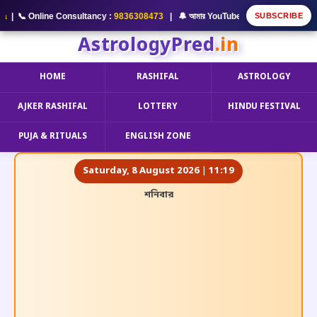
SUBSCRIBE
📞 Online Consultancy :
9836308473
| 🔔 আমার YouTube Channel Subscribe কর
AstrologyPred
.in
HOME
RASHIFAL
ASTROLOGY
AJKER RASHIFAL
LOTTERY
HINDU FESTIVAL
PUJA & RITUALS
ENGLISH ZONE
Saturday, 8 August 2026 | 11:19
শনিবার