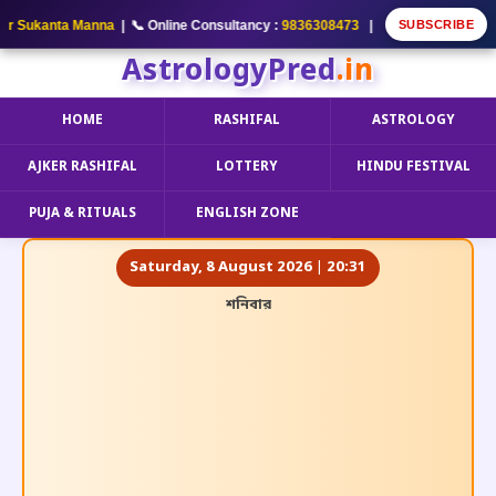
SUBSCRIBE
 Sukanta Manna
| 📞 Online Consultancy :
9836308473
| 🔔 আমার YouTube Chan
AstrologyPred
.in
HOME
RASHIFAL
ASTROLOGY
AJKER RASHIFAL
LOTTERY
HINDU FESTIVAL
PUJA & RITUALS
ENGLISH ZONE
Saturday, 8 August 2026 | 20:31
শনিবার